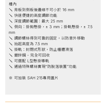
槽內
🪛 背板到側板後邊緣不可小於 16 mm
🪛 快速便捷的高度調節功能
🪛 深度調節範圍：最大 25 mm
🪛 側向：掛鉤懸掛，± 3 mm；掛軌懸掛，± 7.5
mm
🪛 調節螺絲得到可靠的固定，以防意外移動
🪛 抬起高度為 7.5 mm
🪛 掛軌：封閉式形狀，防止櫃體滑落
🪛 鍍鋅鋼 - 完全可回收
🪛 可選配 L型懸掛導軌
🪛 通過特殊螺絲實現“防脫落裝置”功能
※ 可加裝 SAH 215專用蓋片