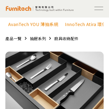
AvanTech YOU 薄抽系統
InnoTech Atira 環
chevron_right
chevron_right
產品一覽
抽屜系列
廚具收納配件