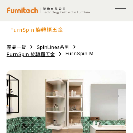
FurnSpin 旋轉櫃五金
chevron_right
chevron_right
產品一覽
SpinLines系列
chevron_right
FurnSpin M
FurnSpin 旋轉櫃五金