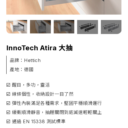
InnoTech Atira 大抽
品牌：Hettich
產地：德國
☑️ 醒目，多功，靈活
☑️ 線條個性，收納設計一目了然
☑️ 彈性內裝滿足各種需求，堅固平穩順滑運行
☑️ 緩衝順滑靜音，抽屜關閉到底減速輕輕關上
☑️ 通過 EN 15338 測試標準