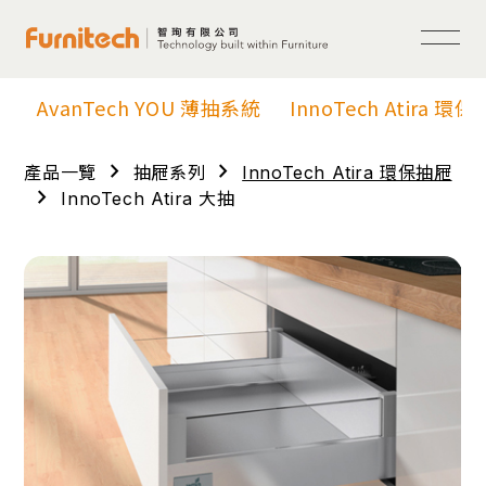
AvanTech YOU 薄抽系統
InnoTech Atira 環
chevron_right
chevron_right
產品一覽
抽屜系列
InnoTech Atira 環保抽屜
chevron_right
InnoTech Atira 大抽