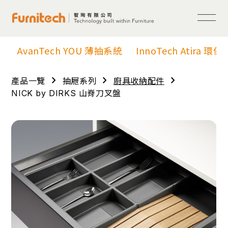
AvanTech YOU 薄抽系統
InnoTech Atira 環
chevron_right
chevron_right
chevron_right
產品一覽
抽屜系列
廚具收納配件
NICK by DIRKS 山脊刀叉盤