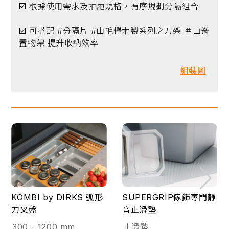
☑️ 根據使用需求及抽屜規格，有序規劃分隔組合
☑️ 可搭配 #分隔片 #山毛櫸木製系列之刀架 ＃山脊
置物架 提升收納效率
組裝圖
KOMBI by DIRKS 弧形
SUPERGRIP傢飾專門靜
刀叉盤
音止滑墊
300 - 1200 mm
止滑墊