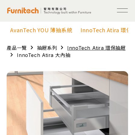
AvanTech YOU 薄抽系統
InnoTech Atira 環
chevron_right
chevron_right
產品一覽
抽屜系列
InnoTech Atira 環保抽屜
chevron_right
InnoTech Atira 大內抽