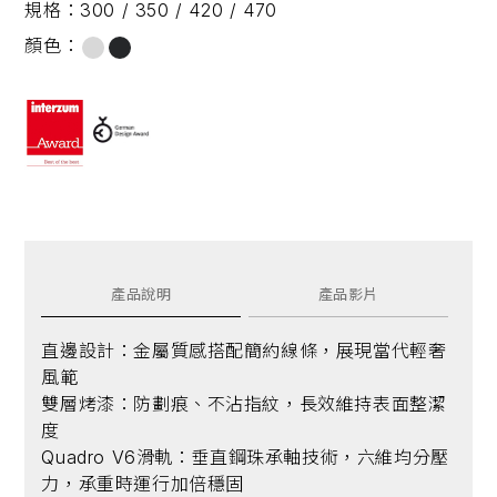
規格：
300 / 350 / 420 / 470
顏色：
產品說明
產品影片
直邊設計：金屬質感搭配簡約線條，展現當代輕奢
風範
雙層烤漆：防劃痕、不沾指紋，長效維持表面整潔
度
Quadro V6滑軌：垂直鋼珠承軸技術，六維均分壓
力，承重時運行加倍穩固