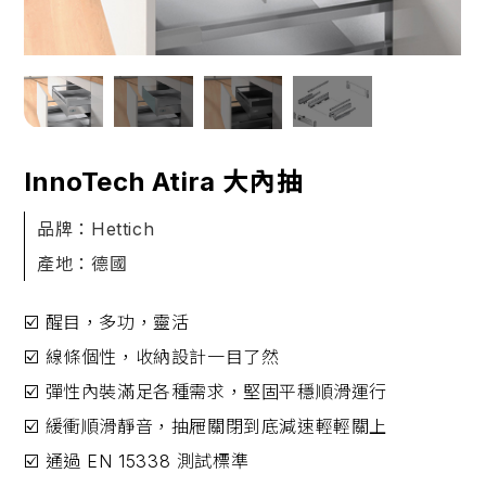
InnoTech Atira 大內抽
品牌：Hettich
產地：德國
☑️ 醒目，多功，靈活
☑️ 線條個性，收納設計一目了然
☑️ 彈性內裝滿足各種需求，堅固平穩順滑運行
☑️ 緩衝順滑靜音，抽屜關閉到底減速輕輕關上
☑️ 通過 EN 15338 測試標準