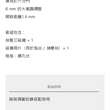
適用於六分門
6 mm 的大範圍調整
開啟距離1.4 mm
套組包含：
按壓芯磁鐵 × 1
磁鐵吸片（用於黏合 / 鎖螺絲）× 1
規格：
鑽孔式
產品說明
與無彈簧鉸鍊搭配使用